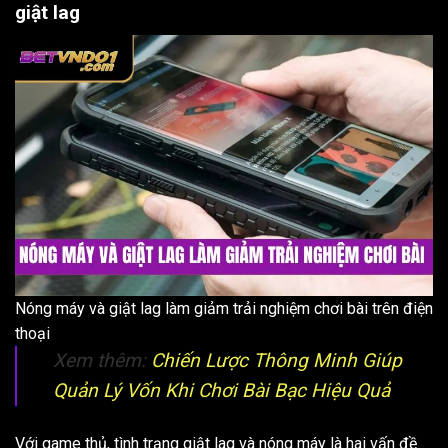
giật lag
Nóng máy và giật lag làm giảm trải nghiệm chơi bài trên điện
thoại
Xem thêm:
Chiến Lược Thông Minh Giúp
Quản Lý Vốn Khi Chơi Bài Bạc Hiệu Quả
Với game thủ, tình trạng giật lag và nóng máy là hai vấn đề