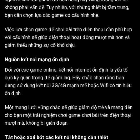
không phải vấn đề. Tuy nhiên, với những thiết bị tầm trung,
bạn cần chọn lựa các game có cấu hình nhẹ.
Việc lựa chọn game để chơi bài trên điện thoại cần phù hợp
với cấu hình sẽ giúp điện thoại hoạt động mượt mà hơn và
giảm thiểu những sự cố khó chịu.
Nguồn kết nối mạng ổn định
Đối với các game online, kết nối internet ổn định là yếu tố
cực kỳ quan trọng để giảm lag. Hãy chắc chắn rằng bạn
đang sử dụng kết nối 3G/4G mạnh mẽ hoặc Wifi có tín hiệu
ổn định.
Một mạng lưới vững chắc sẽ giúp giảm độ trễ và mang đến
cho bạn một trải nghiệm chơi game chơi bài trên điện thoại
mượt mà, không bị gián đoạn.
Tắt hoặc xoá bớt các kết nối không cần thiết