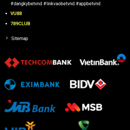
#dangkybetvnd #linkvaobetvnd #appbetvnd
VU88
789CLUB
Sitemap