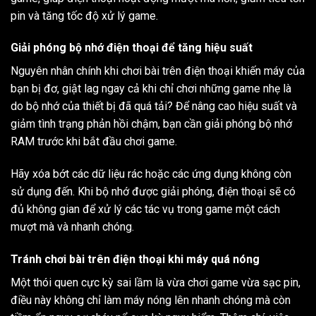
pin và tăng tốc độ xử lý game.
Giải phóng bộ nhớ điện thoại để tăng hiệu suất
Nguyên nhân chính khi chơi bài trên điện thoại khiến máy của
bạn bị đơ, giật lag ngay cả khi chỉ chơi những game nhẹ là
do bộ nhớ của thiết bị đã quá tải? Để nâng cao hiệu suất và
giảm tình trạng phản hồi chậm, bạn cần giải phóng bộ nhớ
RAM trước khi bắt đầu chơi game.
Hãy xóa bớt các dữ liệu rác hoặc các ứng dụng không còn
sử dụng đến. Khi bộ nhớ được giải phóng, điện thoại sẽ có
đủ không gian để xử lý các tác vụ trong game một cách
mượt mà và nhanh chóng.
Tránh chơi bài trên điện thoại khi máy quá nóng
Một thói quen cực kỳ sai lầm là vừa chơi game vừa sạc pin,
điều này không chỉ làm máy nóng lên nhanh chóng mà còn