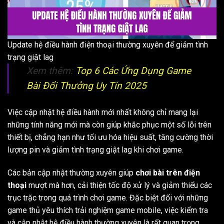
Update hệ điều hành điện thoại thường xuyên để giảm tình
trạng giật lag
Xem thêm:
Top 6 Các Ứng Dụng Game
Bài Đổi Thưởng Uy Tín 2025
Việc cập nhật hệ điều hành mới nhất không chỉ mang lại
những tính năng mới mà còn giúp khắc phục một số lỗi trên
thiết bị, chẳng hạn như tối ưu hóa hiệu suất, tăng cường thời
lượng pin và giảm tình trạng giật lag khi chơi game.
Các bản cập nhật thường xuyên giúp
chơi bài trên điện
thoại
mượt mà hơn, cải thiện tốc độ xử lý và giảm thiểu các
trục trặc trong quá trình chơi game. Đặc biệt đối với những
game thủ yêu thích trải nghiệm game mobile, việc kiểm tra
và cập nhật hệ điều hành thường xuyên là rất quan trọng.