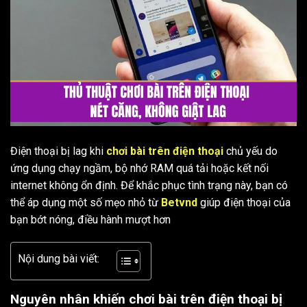
Điện thoại bị lag khi
chơi bài trên điện thoại
chủ yếu do
ứng dụng chạy ngầm, bộ nhớ RAM quá tải hoặc kết nối
internet không ổn định. Để khắc phục tình trạng này, bạn có
thể áp dụng một số mẹo nhỏ từ
Betvnd
giúp điện thoại của
bạn bớt nóng, điều hành mượt hơn
Nội dung bài viết:
Nguyên nhân khiến chơi bài trên điện thoại bị